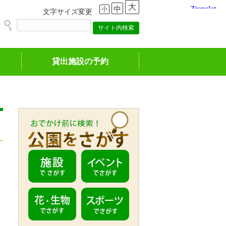
大
中
小
文字サイズ変更
貸出施設の予約