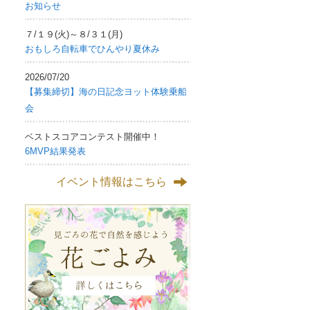
お知らせ
７/１９(火)～８/３１(月)
おもしろ自転車でひんやり夏休み
2026/07/20
【募集締切】海の日記念ヨット体験乗船
会
ベストスコアコンテスト開催中！
6MVP結果発表
イベント情報はこちら