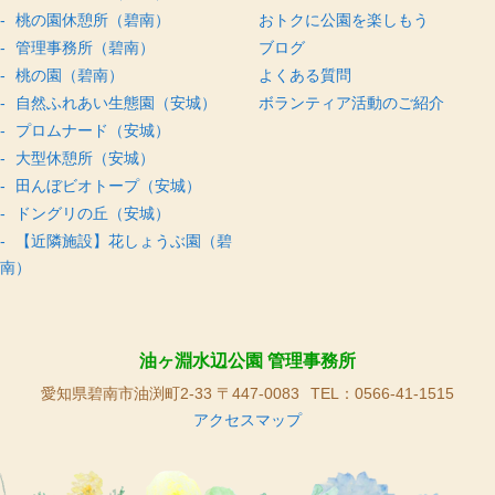
桃の園休憩所（碧南）
おトクに公園を楽しもう
管理事務所（碧南）
ブログ
桃の園（碧南）
よくある質問
自然ふれあい生態園（安城）
ボランティア活動のご紹介
プロムナード（安城）
大型休憩所（安城）
田んぼビオトープ（安城）
ドングリの丘（安城）
【近隣施設】花しょうぶ園（碧
南）
油ヶ淵水辺公園 管理事務所
愛知県碧南市油渕町2-33 〒447-0083
TEL：0566-41-1515
アクセスマップ