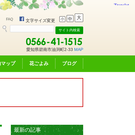
大
中
小
FAQ
文字サイズ変更
愛知県碧南市油渕町2-33
MAP
内マップ
花ごよみ
ブログ
最新の記事