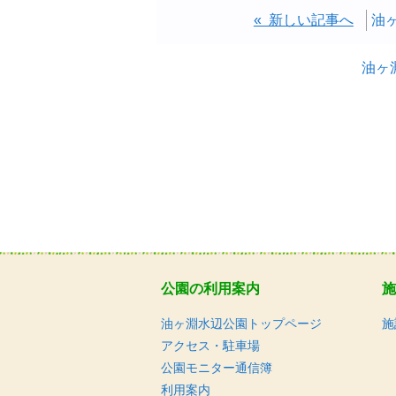
« 新しい記事へ
油
油ヶ
公園の利用案内
施
油ヶ淵水辺公園トップページ
施
アクセス・駐車場
公園モニター通信簿
利用案内