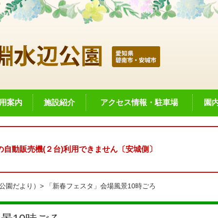
用案内
施設紹介
アクセス情報・駐車場
園
自動販売機(２台)利用できません〔安城側〕
公園だより）
「新春フェスタ」会場風景10時ごろ