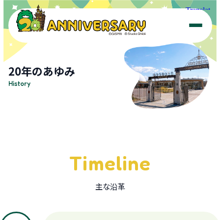
Top Message
20年のあゆみ
History
History
20th Aniv. Logo
Morizo & Kiccoro
Timeline
Event
主な沿革
News & Topics