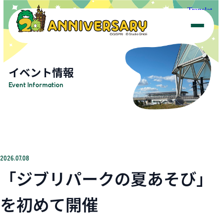
Top Message
イベント情報
Event Information
History
20th Aniv. Logo
Morizo & Kiccoro
2026.07.08
「ジブリパークの夏あそび」
Event
を初めて開催
News & Topics