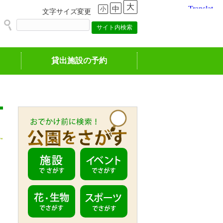
大
中
小
文字サイズ変更
貸出施設の予約