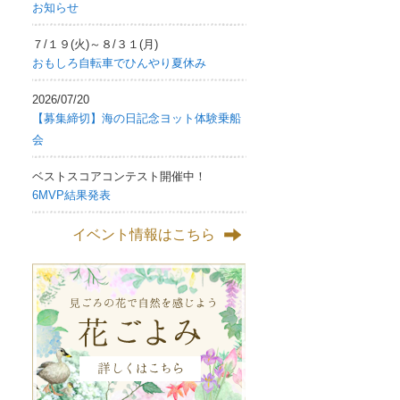
お知らせ
７/１９(火)～８/３１(月)
おもしろ自転車でひんやり夏休み
2026/07/20
【募集締切】海の日記念ヨット体験乗船
会
ベストスコアコンテスト開催中！
6MVP結果発表
イベント情報はこちら